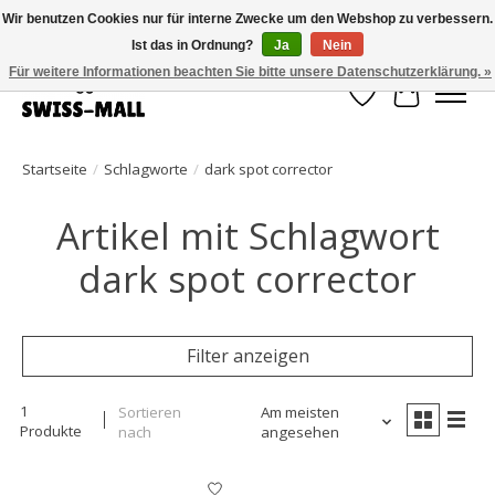
Wir benutzen Cookies nur für interne Zwecke um den Webshop zu verbessern.
Ist das in Ordnung?
Ja
Nein
Kostenloser Versand ab CHF 250 – pünktlich und zuverlässig geliefert
Für weitere Informationen beachten Sie bitte unsere Datenschutzerklärung. »
Wunschzettel
Ihr Waren
Startseite
/
Schlagworte
/
dark spot corrector
Artikel mit Schlagwort
dark spot corrector
Filter anzeigen
1
Sortieren
Am meisten
Produkte
nach
angesehen